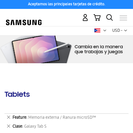
Aceptamos las principales tarjetas de crédito.
Mi carrito
Mon
USD -
dólar
estadounid
Tablets
Eliminar
Feature
Memoria externa / Ranura microSD™
este
Eliminar
Clase
Galaxy Tab S
artículo
este