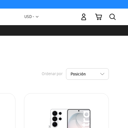
Mi carrito
Moneda
USD -
dólar
estadounidense
Ordenar por