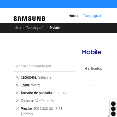
Mobile
Tecnología AI
Mobile
Inicio
Tecnología AI
Mobile
Ahora comprando por
4
artículos
Eliminar
Categoría
Galaxy S
este
Eliminar
Color
White
artículo
este
Eliminar
Tamaño de pantalla
6.0" - 6.9"
artículo
este
Eliminar
Camara
24MP o más
artículo
este
Eliminar
Precio
US$ 1,000.00 - US$
artículo
este
1,999.99