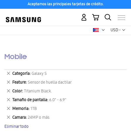
Aceptamos las principales tarjetas de crédito.
Mi carrito
Mon
USD -
dólar
estadounid
Mobile
Eliminar
Categoría
Galaxy S
este
Eliminar
Feature
Sensor de huella dactilar
artículo
este
Eliminar
Color
Titanium Black.
artículo
este
Eliminar
Tamaño de pantalla
6.0" - 6.9"
artículo
este
Eliminar
Memoria
1TB
artículo
este
Eliminar
Camara
24MP o más
artículo
este
Eliminar todo
artículo