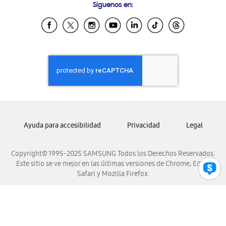
Síguenos en:
Samsung Ecuador
Samsung El Salvador
Samsung Guatemala
Samsung Honduras
Samsung Nicaragua
Samsung Panamá
Samsung República Dominicana
Samsung Venezuela
Ayuda para accesibilidad
Privacidad
Legal
Copyright© 1995-2025 SAMSUNG Todos los Derechos Reservados.
Este sitio se ve mejor en las últimas versiones de Chrome, Edge,
Safari y Mozilla Firefox.