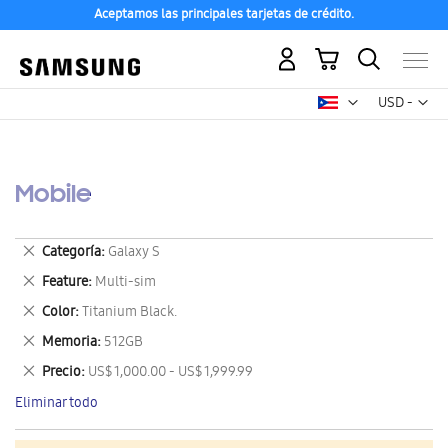
Aceptamos las principales tarjetas de crédito.
Mi carrito
Mon
USD -
dólar
estadounid
Mobile
Eliminar
Categoría
Galaxy S
este
Eliminar
Feature
Multi-sim
artículo
este
Eliminar
Color
Titanium Black.
artículo
este
Eliminar
Memoria
512GB
artículo
este
Eliminar
Precio
US$ 1,000.00 - US$ 1,999.99
artículo
este
Eliminar todo
artículo