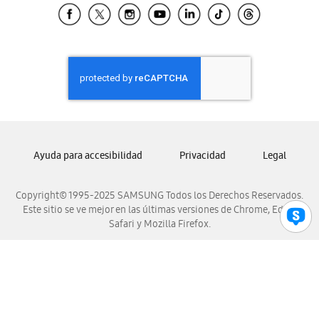
Samsung El Salvador
Samsung Guatemala
Samsung Honduras
Samsung Nicaragua
Samsung Panamá
Samsung República Dominicana
Samsung Venezuela
Ayuda para accesibilidad
Privacidad
Legal
Copyright© 1995-2025 SAMSUNG Todos los Derechos Reservados.
Este sitio se ve mejor en las últimas versiones de Chrome, Edge,
Safari y Mozilla Firefox.