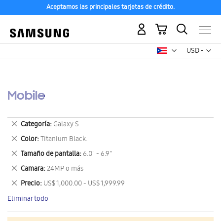
Aceptamos las principales tarjetas de crédito.
Mi carrito
Mon
USD -
dólar
estadounid
Mobile
Eliminar
Categoría
Galaxy S
este
Eliminar
Color
Titanium Black.
artículo
este
Eliminar
Tamaño de pantalla
6.0" - 6.9"
artículo
este
Eliminar
Camara
24MP o más
artículo
este
Eliminar
Precio
US$ 1,000.00 - US$ 1,999.99
artículo
este
Eliminar todo
artículo