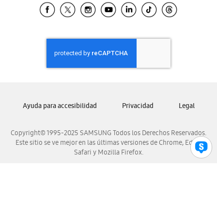
Samsung El Salvador
Samsung Guatemala
Samsung Honduras
Samsung Nicaragua
Samsung Panamá
Samsung República Dominicana
Samsung Venezuela
Ayuda para accesibilidad
Privacidad
Legal
Copyright© 1995-2025 SAMSUNG Todos los Derechos Reservados.
Este sitio se ve mejor en las últimas versiones de Chrome, Edge,
Safari y Mozilla Firefox.