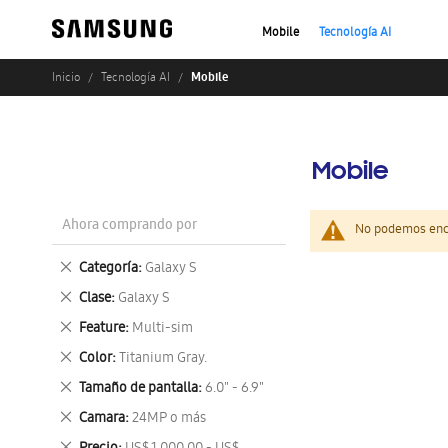
Mobile
Tecnología AI
Mobile
Inicio
Tecnología AI
Mobile
Ahora comprando por
No podemos enco
Eliminar
Categoría
Galaxy S
este
Eliminar
Clase
Galaxy S
artículo
este
Eliminar
Feature
Multi-sim
artículo
este
Eliminar
Color
Titanium Gray.
artículo
este
Eliminar
Tamaño de pantalla
6.0" - 6.9"
artículo
este
Eliminar
Camara
24MP o más
artículo
este
Eliminar