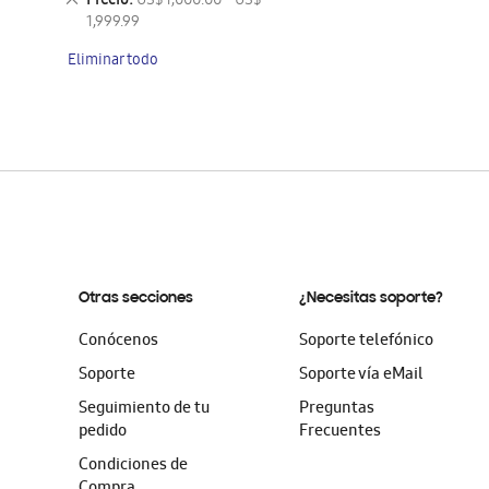
Precio
US$ 1,000.00 - US$
artículo
este
1,999.99
artículo
Eliminar todo
Otras secciones
¿Necesitas soporte?
Conócenos
Soporte telefónico
Soporte
Soporte vía eMail
Seguimiento de tu
Preguntas
pedido
Frecuentes
Condiciones de