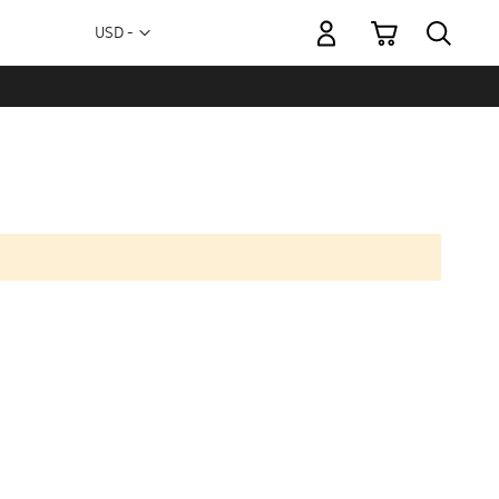
Mi carrito
Moneda
USD -
dólar
estadounidense