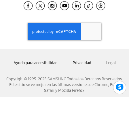
Samsung El Salvador
Samsung Guatemala
Samsung Honduras
Samsung Nicaragua
Samsung Panamá
Samsung República Dominicana
Samsung Venezuela
Ayuda para accesibilidad
Privacidad
Legal
Copyright© 1995-2025 SAMSUNG Todos los Derechos Reservados.
Este sitio se ve mejor en las últimas versiones de Chrome, Edge,
Safari y Mozilla Firefox.