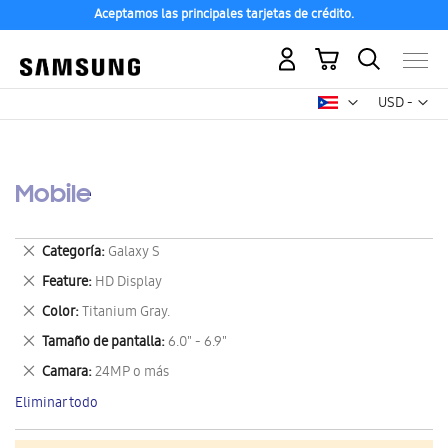
Aceptamos las principales tarjetas de crédito.
Mi carrito
Mon
USD -
dólar
estadounid
Mobile
Eliminar
Categoría
Galaxy S
este
Eliminar
Feature
HD Display
artículo
este
Eliminar
Color
Titanium Gray.
artículo
este
Eliminar
Tamaño de pantalla
6.0" - 6.9"
artículo
este
Eliminar
Camara
24MP o más
artículo
este
Eliminar todo
artículo