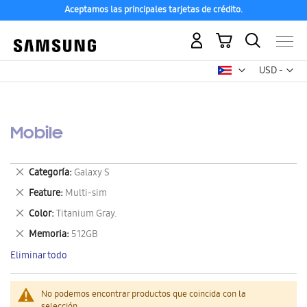
Aceptamos las principales tarjetas de crédito.
Mi carrito
Mon
USD -
dólar
estadounid
Mobile
Eliminar
Categoría
Galaxy S
este
Eliminar
Feature
Multi-sim
artículo
este
Eliminar
Color
Titanium Gray.
artículo
este
Eliminar
Memoria
512GB
artículo
este
Eliminar todo
artículo
No podemos encontrar productos que coincida con la