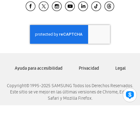
Samsung El Salvador
Samsung Guatemala
Samsung Honduras
Samsung Nicaragua
Samsung Panamá
Samsung República Dominicana
Samsung Venezuela
Ayuda para accesibilidad
Privacidad
Legal
Copyright© 1995-2025 SAMSUNG Todos los Derechos Reservados.
Este sitio se ve mejor en las últimas versiones de Chrome, Edge,
Safari y Mozilla Firefox.