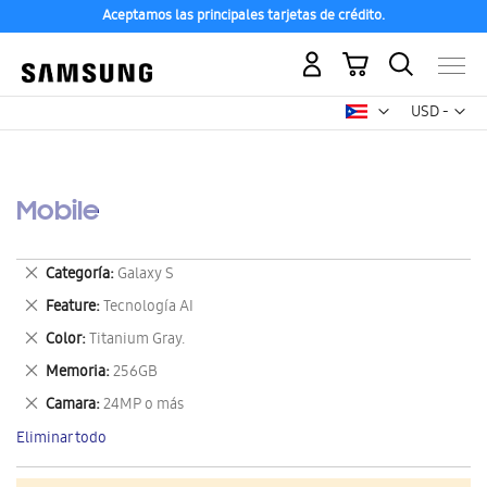
Aceptamos las principales tarjetas de crédito.
Mi carrito
Mon
USD -
dólar
estadounid
Mobile
Eliminar
Categoría
Galaxy S
este
Eliminar
Feature
Tecnología AI
artículo
este
Eliminar
Color
Titanium Gray.
artículo
este
Eliminar
Memoria
256GB
artículo
este
Eliminar
Camara
24MP o más
artículo
este
Eliminar todo
artículo