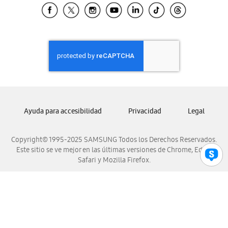
Samsung El Salvador
Samsung Guatemala
Samsung Honduras
Samsung Nicaragua
Samsung Panamá
Samsung República Dominicana
Samsung Venezuela
Ayuda para accesibilidad
Privacidad
Legal
Copyright© 1995-2025 SAMSUNG Todos los Derechos Reservados.
Este sitio se ve mejor en las últimas versiones de Chrome, Edge,
Safari y Mozilla Firefox.