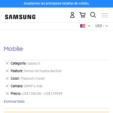
Aceptamos las principales tarjetas de crédito.
Mi carrito
Mon
USD -
dólar
estadounid
Mobile
Eliminar
Categoría
Galaxy S
este
Eliminar
Feature
Sensor de huella dactilar
artículo
este
Eliminar
Color
Titanium Violet
artículo
este
Eliminar
Camara
24MP o más
artículo
este
Eliminar
Precio
US$ 1,100.00 - US$ 1,199.99
artículo
este
Eliminar todo
artículo