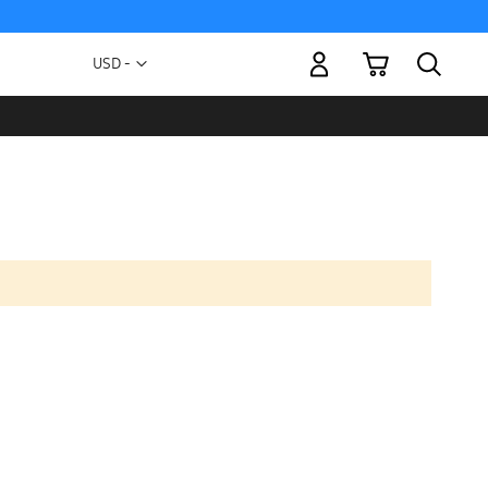
Mi carrito
Moneda
USD -
dólar
estadounidense