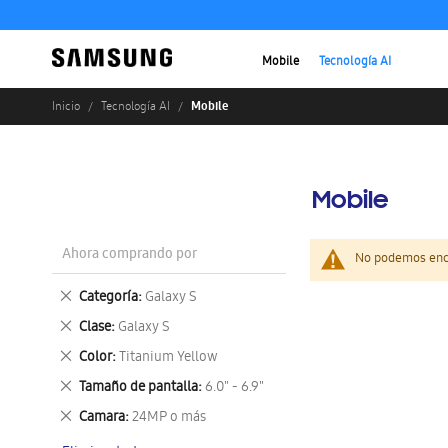
Mobile
Tecnología AI
Mobile
Inicio
Tecnología AI
Mobile
Ahora comprando por
No podemos enco
Eliminar
Categoría
Galaxy S
este
Eliminar
Clase
Galaxy S
artículo
este
Eliminar
Color
Titanium Yellow
artículo
este
Eliminar
Tamaño de pantalla
6.0" - 6.9"
artículo
este
Eliminar
Camara
24MP o más
artículo
este