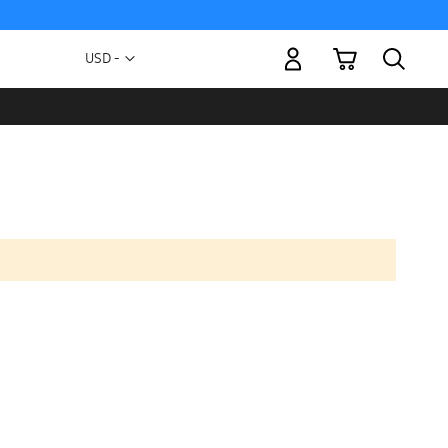
Mi carrito
Moneda
USD -
dólar
estadounidense