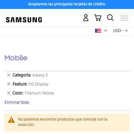
Aceptamos las principales tarjetas de crédito.
Mi carrito
Mon
USD -
dólar
estadounid
Mobile
Eliminar
Categoría
Galaxy S
este
Eliminar
Feature
HD Display
artículo
este
Eliminar
Color
Titanium Yellow
artículo
este
Eliminar todo
artículo
No podemos encontrar productos que coincida con la
selección.