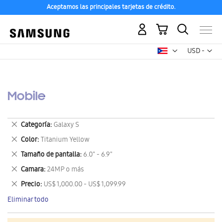
Aceptamos las principales tarjetas de crédito.
Mi carrito
Mon
USD -
dólar
estadounid
Mobile
Eliminar
Categoría
Galaxy S
este
Eliminar
Color
Titanium Yellow
artículo
este
Eliminar
Tamaño de pantalla
6.0" - 6.9"
artículo
este
Eliminar
Camara
24MP o más
artículo
este
Eliminar
Precio
US$ 1,000.00 - US$ 1,099.99
artículo
este
Eliminar todo
artículo