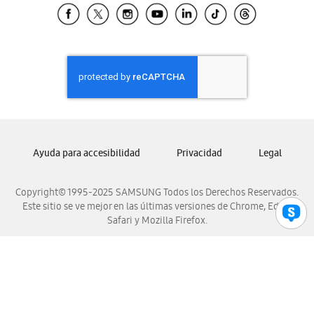
Samsung El Salvador
Samsung Guatemala
Samsung Honduras
Samsung Nicaragua
Samsung Panamá
Samsung República Dominicana
Samsung Venezuela
Ayuda para accesibilidad
Privacidad
Legal
Copyright© 1995-2025 SAMSUNG Todos los Derechos Reservados.
Este sitio se ve mejor en las últimas versiones de Chrome, Edge,
Safari y Mozilla Firefox.