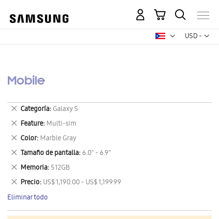
Mi carrito
Mon
USD -
dólar
estadounid
Mobile
Eliminar
Categoría
Galaxy S
este
Eliminar
Feature
Multi-sim
artículo
este
Eliminar
Color
Marble Gray
artículo
este
Eliminar
Tamaño de pantalla
6.0" - 6.9"
artículo
este
Eliminar
Memoria
512GB
artículo
este
Eliminar
Precio
US$ 1,190.00 - US$ 1,199.99
artículo
este
Eliminar todo
artículo