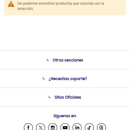
No podemos encontrar productos que coincida con la
selección.
Otras secciones
Conócenos
¿Necesitas soporte?
Soporte
Seguimiento de tu pedido
Soporte telefónico
Sitios Oficiales
Condiciones de Compra
Soporte vía eMail
Preguntas Frecuentes
Samsung Costa Rica
Síguenos en:
Samsung Ecuador
Samsung El Salvador