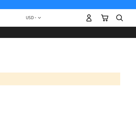
Mi carrito
Moneda
USD -
dólar
estadounidense