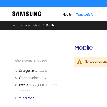
Mobile
Tecnología AI
Mobile
Inicio
Tecnología AI
Mobile
Ahora comprando por
No podemos enco
Eliminar
Categoría
Galaxy S
este
Eliminar
Color
Marble Gray
artículo
este
Eliminar
Precio
US$ 1,000.00 - US$
artículo
este
1,999.99
artículo
Eliminar todo