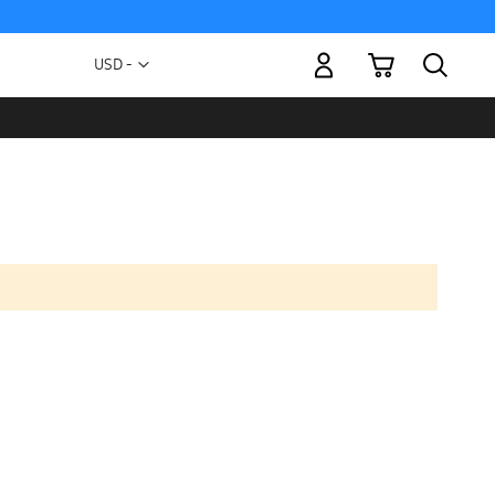
Mi carrito
Moneda
USD -
dólar
estadounidense