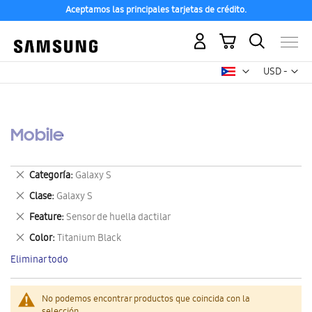
Aceptamos las principales tarjetas de crédito.
Mi carrito
Mon
USD -
dólar
estadounid
Mobile
Eliminar
Categoría
Galaxy S
este
Eliminar
Clase
Galaxy S
artículo
este
Eliminar
Feature
Sensor de huella dactilar
artículo
este
Eliminar
Color
Titanium Black
artículo
este
Eliminar todo
artículo
No podemos encontrar productos que coincida con la