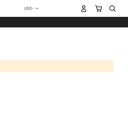
Mi carrito
Moneda
USD -
dólar
estadounidense