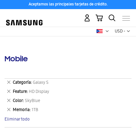
Aceptamos las principales tarjetas de crédito.
Mi carrito
Mon
USD -
dólar
estadounid
Mobile
Eliminar
Categoría
Galaxy S
este
Eliminar
Feature
HD Display
artículo
este
Eliminar
Color
SkyBlue
artículo
este
Eliminar
Memoria
1TB
artículo
este
Eliminar todo
artículo