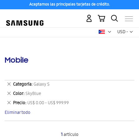
Aceptamos las principales tarjetas de crédito.
Mi carrito
Mon
USD -
dólar
estadounid
Mobile
Eliminar
Categoría
Galaxy S
este
Eliminar
Color
SkyBlue
artículo
este
Eliminar
Precio
US$ 0.00 - US$ 999.99
artículo
este
Eliminar todo
artículo
1
artículo