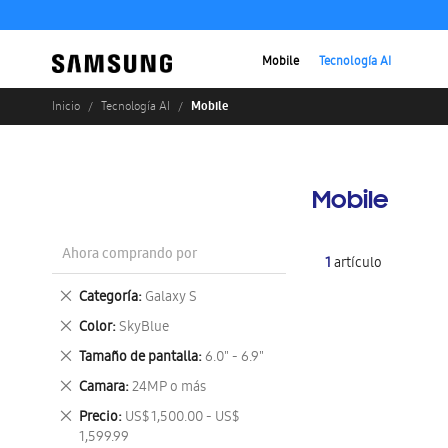
Mobile
Tecnología AI
Mobile
Inicio
Tecnología AI
Mobile
Ahora comprando por
1
artículo
Eliminar
Categoría
Galaxy S
este
Eliminar
Color
SkyBlue
artículo
este
Eliminar
Tamaño de pantalla
6.0" - 6.9"
artículo
este
Eliminar
Camara
24MP o más
artículo
este
Eliminar
Precio
US$ 1,500.00 - US$
artículo
este
1,599.99