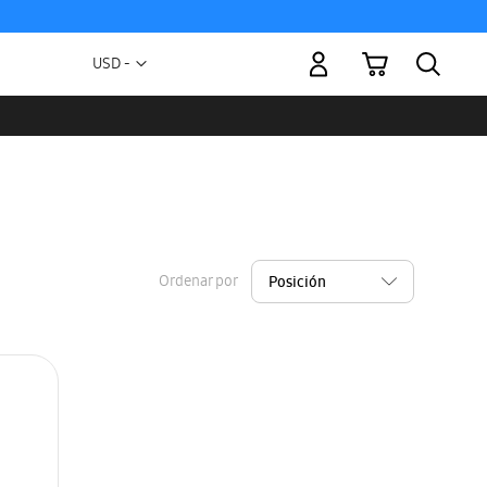
Mi carrito
Moneda
USD -
dólar
estadounidense
Ordenar por