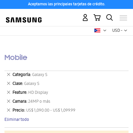
Aceptamos las principales tarjetas de crédito.
Mi carrito
Mon
USD -
dólar
estadounid
Mobile
Eliminar
Categoría
Galaxy S
este
Eliminar
Clase
Galaxy S
artículo
este
Eliminar
Feature
HD Display
artículo
este
Eliminar
Camara
24MP o más
artículo
este
Eliminar
Precio
US$ 1,090.00 - US$ 1,099.99
artículo
este
Eliminar todo
artículo