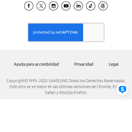
Samsung El Salvador
Samsung Guatemala
Samsung Honduras
Samsung Nicaragua
Samsung Panamá
Samsung República Dominicana
Samsung Venezuela
Ayuda para accesibilidad
Privacidad
Legal
Copyright© 1995-2025 SAMSUNG Todos los Derechos Reservados.
Este sitio se ve mejor en las últimas versiones de Chrome, Edge,
Safari y Mozilla Firefox.