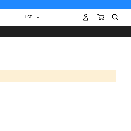
Mi carrito
Moneda
USD -
dólar
estadounidense