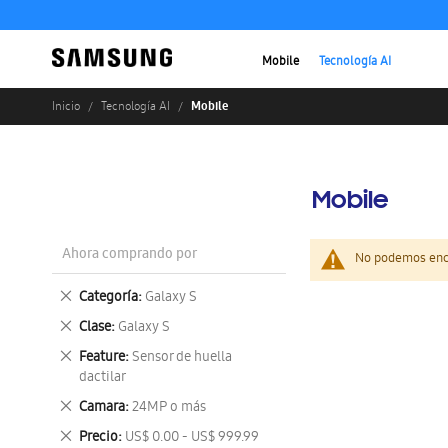
Mobile
Tecnología AI
Mobile
Inicio
Tecnología AI
Mobile
Ahora comprando por
No podemos enco
Eliminar
Categoría
Galaxy S
este
Eliminar
Clase
Galaxy S
artículo
este
Eliminar
Feature
Sensor de huella
artículo
este
dactilar
artículo
Eliminar
Camara
24MP o más
este
Eliminar
Precio
US$ 0.00 - US$ 999.99
artículo