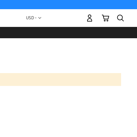
Mi carrito
Moneda
USD -
dólar
estadounidense