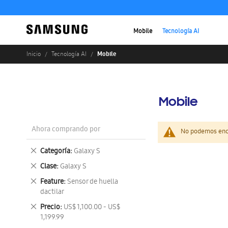
Mobile
Tecnología AI
Mobile
Inicio
Tecnología AI
Mobile
Ahora comprando por
No podemos enco
Eliminar
Categoría
Galaxy S
este
Eliminar
Clase
Galaxy S
artículo
este
Eliminar
Feature
Sensor de huella
artículo
este
dactilar
artículo
Eliminar
Precio
US$ 1,100.00 - US$
este
1,199.99
artículo