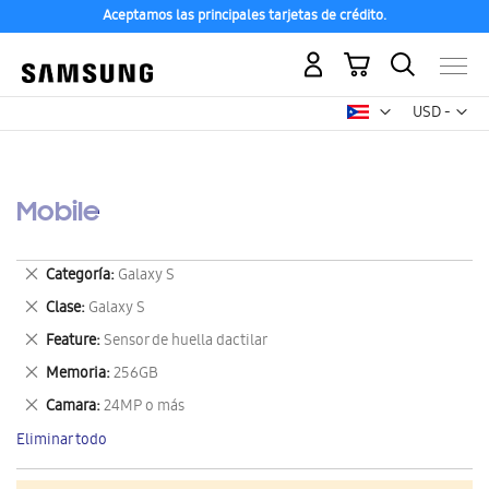
Aceptamos las principales tarjetas de crédito.
Mi carrito
Mon
USD -
dólar
estadounid
Mobile
Eliminar
Categoría
Galaxy S
este
Eliminar
Clase
Galaxy S
artículo
este
Eliminar
Feature
Sensor de huella dactilar
artículo
este
Eliminar
Memoria
256GB
artículo
este
Eliminar
Camara
24MP o más
artículo
este
Eliminar todo
artículo