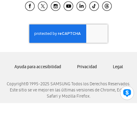
Samsung El Salvador
Samsung Guatemala
Samsung Honduras
Samsung Nicaragua
Samsung Panamá
Samsung República Dominicana
Samsung Venezuela
Ayuda para accesibilidad
Privacidad
Legal
Copyright© 1995-2025 SAMSUNG Todos los Derechos Reservados.
Este sitio se ve mejor en las últimas versiones de Chrome, Edge,
Safari y Mozilla Firefox.