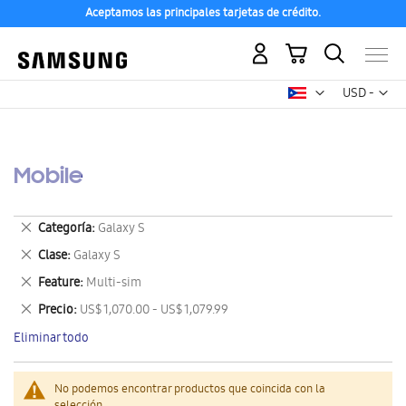
Aceptamos las principales tarjetas de crédito.
Mi carrito
Mon
USD -
dólar
estadounid
Mobile
Eliminar
Categoría
Galaxy S
este
Eliminar
Clase
Galaxy S
artículo
este
Eliminar
Feature
Multi-sim
artículo
este
Eliminar
Precio
US$ 1,070.00 - US$ 1,079.99
artículo
este
Eliminar todo
artículo
No podemos encontrar productos que coincida con la