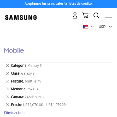
Aceptamos las principales tarjetas de crédito.
Mi carrito
Mon
USD -
dólar
estadounid
Mobile
Eliminar
Categoría
Galaxy S
este
Eliminar
Clase
Galaxy S
artículo
este
Eliminar
Feature
Multi-sim
artículo
este
Eliminar
Memoria
256GB
artículo
este
Eliminar
Camara
24MP o más
artículo
este
Eliminar
Precio
US$ 1,070.00 - US$ 1,079.99
artículo
este
Eliminar todo
artículo