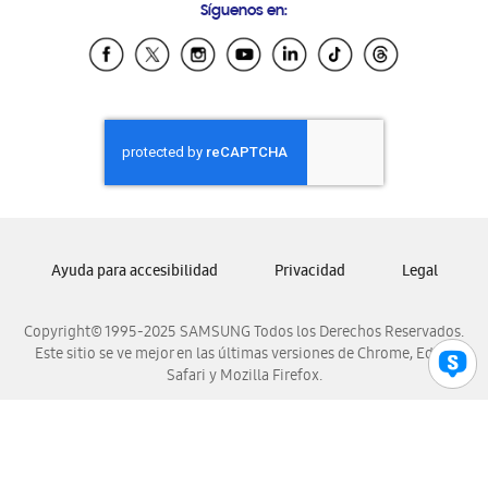
Síguenos en:
Samsung Ecuador
Samsung El Salvador
Samsung Guatemala
Samsung Honduras
Samsung Nicaragua
Samsung Panamá
Samsung República Dominicana
Samsung Venezuela
Ayuda para accesibilidad
Privacidad
Legal
Copyright© 1995-2025 SAMSUNG Todos los Derechos Reservados.
Este sitio se ve mejor en las últimas versiones de Chrome, Edge,
Safari y Mozilla Firefox.