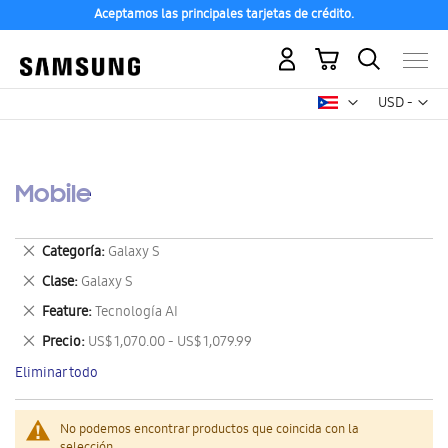
Aceptamos las principales tarjetas de crédito.
Mi carrito
Mon
USD -
dólar
estadounid
Mobile
Eliminar
Categoría
Galaxy S
este
Eliminar
Clase
Galaxy S
artículo
este
Eliminar
Feature
Tecnología AI
artículo
este
Eliminar
Precio
US$ 1,070.00 - US$ 1,079.99
artículo
este
Eliminar todo
artículo
No podemos encontrar productos que coincida con la