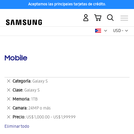
Aceptamos las principales tarjetas de crédito.
Mi carrito
Mon
USD -
dólar
estadounid
Mobile
Eliminar
Categoría
Galaxy S
este
Eliminar
Clase
Galaxy S
artículo
este
Eliminar
Memoria
1TB
artículo
este
Eliminar
Camara
24MP o más
artículo
este
Eliminar
Precio
US$ 1,000.00 - US$ 1,999.99
artículo
este
Eliminar todo
artículo