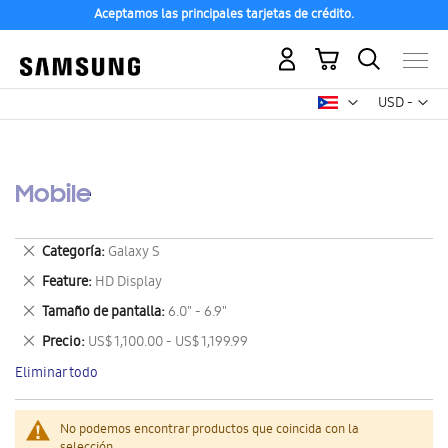
Aceptamos las principales tarjetas de crédito.
Mi carrito
Mon
USD -
dólar
estadounid
Mobile
Eliminar
Categoría
Galaxy S
este
Eliminar
Feature
HD Display
artículo
este
Eliminar
Tamaño de pantalla
6.0" - 6.9"
artículo
este
Eliminar
Precio
US$ 1,100.00 - US$ 1,199.99
artículo
este
Eliminar todo
artículo
No podemos encontrar productos que coincida con la