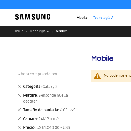
Mobile
Tecnología AI
Mobile
Inicio
Tecnología AI
Mobile
Ahora comprando por
No podemos enco
Eliminar
Categoría
Galaxy S
este
Eliminar
Feature
Sensor de huella
artículo
este
dactilar
artículo
Eliminar
Tamaño de pantalla
6.0" - 6.9"
este
Eliminar
Camara
24MP o más
artículo
este
Eliminar
Precio
US$ 1,040.00 - US$
artículo