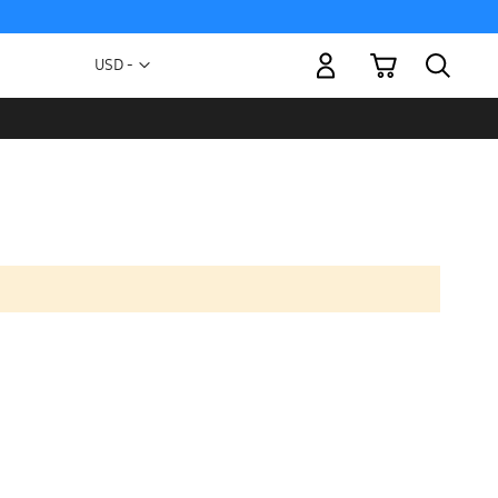
Mi carrito
Moneda
USD -
dólar
estadounidense