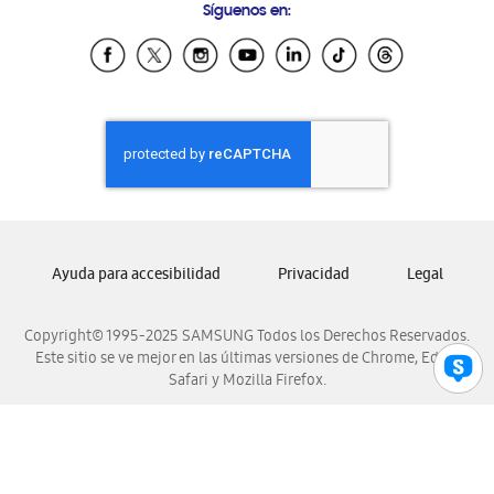
Síguenos en:
Samsung Ecuador
Samsung El Salvador
Samsung Guatemala
Samsung Honduras
Samsung Nicaragua
Samsung Panamá
Samsung República Dominicana
Samsung Venezuela
Ayuda para accesibilidad
Privacidad
Legal
Copyright© 1995-2025 SAMSUNG Todos los Derechos Reservados.
Este sitio se ve mejor en las últimas versiones de Chrome, Edge,
Safari y Mozilla Firefox.