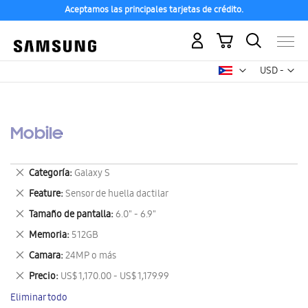
Aceptamos las principales tarjetas de crédito.
Mi carrito
Mon
USD -
dólar
estadounid
Mobile
Eliminar
Categoría
Galaxy S
este
Eliminar
Feature
Sensor de huella dactilar
artículo
este
Eliminar
Tamaño de pantalla
6.0" - 6.9"
artículo
este
Eliminar
Memoria
512GB
artículo
este
Eliminar
Camara
24MP o más
artículo
este
Eliminar
Precio
US$ 1,170.00 - US$ 1,179.99
artículo
este
Eliminar todo
artículo