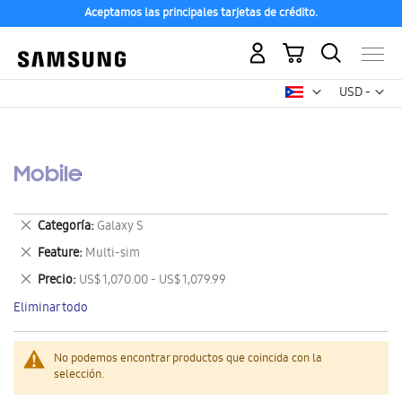
Aceptamos las principales tarjetas de crédito.
Mi carrito
Mon
USD -
dólar
estadounid
Mobile
Eliminar
Categoría
Galaxy S
este
Eliminar
Feature
Multi-sim
artículo
este
Eliminar
Precio
US$ 1,070.00 - US$ 1,079.99
artículo
este
Eliminar todo
artículo
No podemos encontrar productos que coincida con la
selección.