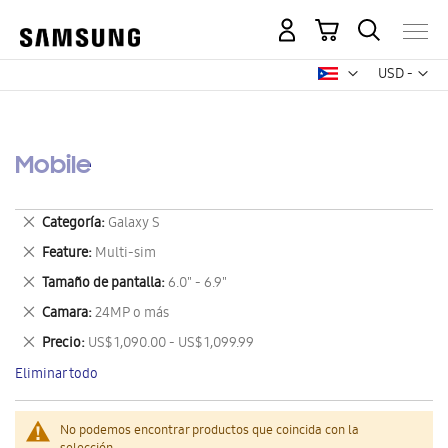
Mi carrito
Mon
USD -
dólar
estadounid
Mobile
Eliminar
Categoría
Galaxy S
este
Eliminar
Feature
Multi-sim
artículo
este
Eliminar
Tamaño de pantalla
6.0" - 6.9"
artículo
este
Eliminar
Camara
24MP o más
artículo
este
Eliminar
Precio
US$ 1,090.00 - US$ 1,099.99
artículo
este
Eliminar todo
artículo
No podemos encontrar productos que coincida con la