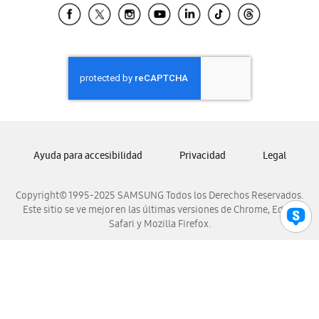
Samsung El Salvador
Samsung Guatemala
Samsung Honduras
Samsung Nicaragua
Samsung Panamá
Samsung República Dominicana
Samsung Venezuela
Ayuda para accesibilidad
Privacidad
Legal
Copyright© 1995-2025 SAMSUNG Todos los Derechos Reservados.
Este sitio se ve mejor en las últimas versiones de Chrome, Edge,
Safari y Mozilla Firefox.