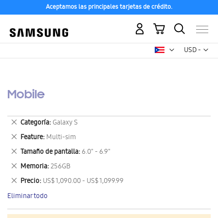
Aceptamos las principales tarjetas de crédito.
Mi carrito
Mon
USD -
dólar
estadounid
Mobile
Eliminar
Categoría
Galaxy S
este
Eliminar
Feature
Multi-sim
artículo
este
Eliminar
Tamaño de pantalla
6.0" - 6.9"
artículo
este
Eliminar
Memoria
256GB
artículo
este
Eliminar
Precio
US$ 1,090.00 - US$ 1,099.99
artículo
este
Eliminar todo
artículo