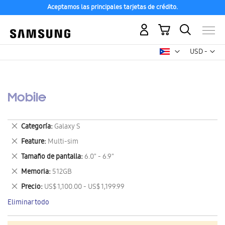
Aceptamos las principales tarjetas de crédito.
Mi carrito
Mon
USD -
dólar
estadounid
Mobile
Eliminar
Categoría
Galaxy S
este
Eliminar
Feature
Multi-sim
artículo
este
Eliminar
Tamaño de pantalla
6.0" - 6.9"
artículo
este
Eliminar
Memoria
512GB
artículo
este
Eliminar
Precio
US$ 1,100.00 - US$ 1,199.99
artículo
este
Eliminar todo
artículo