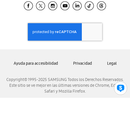
Samsung El Salvador
Samsung Guatemala
Samsung Honduras
Samsung Nicaragua
Samsung Panamá
Samsung República Dominicana
Samsung Venezuela
Ayuda para accesibilidad
Privacidad
Legal
Copyright© 1995-2025 SAMSUNG Todos los Derechos Reservados.
Este sitio se ve mejor en las últimas versiones de Chrome, Edge,
Safari y Mozilla Firefox.