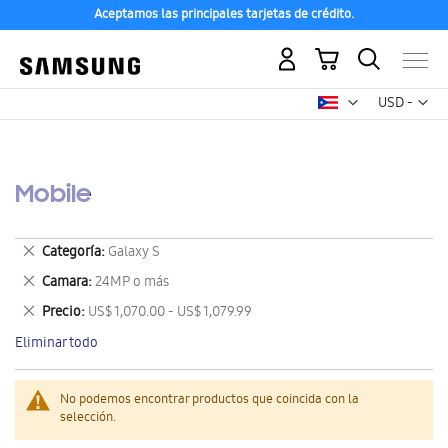
Aceptamos las principales tarjetas de crédito.
Mi carrito
Mon
USD -
dólar
estadounid
Mobile
Eliminar
Categoría
Galaxy S
este
Eliminar
Camara
24MP o más
artículo
este
Eliminar
Precio
US$ 1,070.00 - US$ 1,079.99
artículo
este
Eliminar todo
artículo
No podemos encontrar productos que coincida con la
selección.