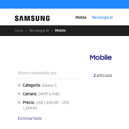
Mobile
Tecnología AI
Mobile
Inicio
Tecnología AI
Mobile
Ahora comprando por
2
artículos
Eliminar
Categoría
Galaxy S
este
Eliminar
Camara
24MP o más
artículo
este
Eliminar
Precio
US$ 1,300.00 - US$
artículo
este
1,399.99
artículo
Eliminar todo