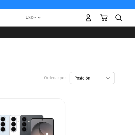
Mi carrito
Moneda
USD -
dólar
estadounidense
Ordenar por