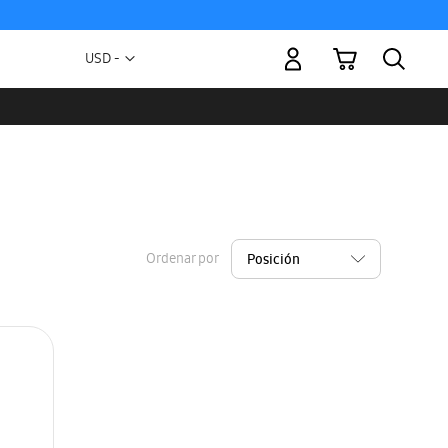
Mi carrito
Moneda
USD -
dólar
estadounidense
Ordenar por