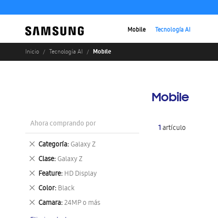
Mobile
Tecnología AI
Mobile
Inicio
Tecnología AI
Mobile
Ahora comprando por
1
artículo
Eliminar
Categoría
Galaxy Z
este
Eliminar
Clase
Galaxy Z
artículo
este
Eliminar
Feature
HD Display
artículo
este
Eliminar
Color
Black
artículo
este
Eliminar
Camara
24MP o más
artículo
este