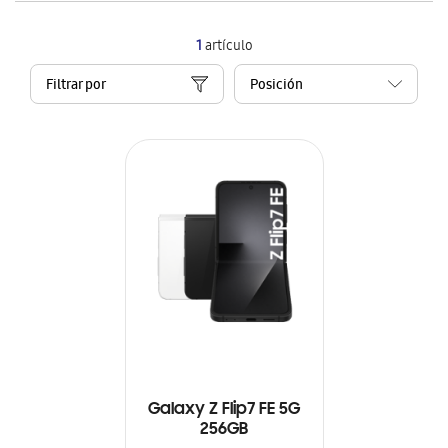
1
artículo
Filtrar por
Galaxy Z Flip7 FE 5G
256GB