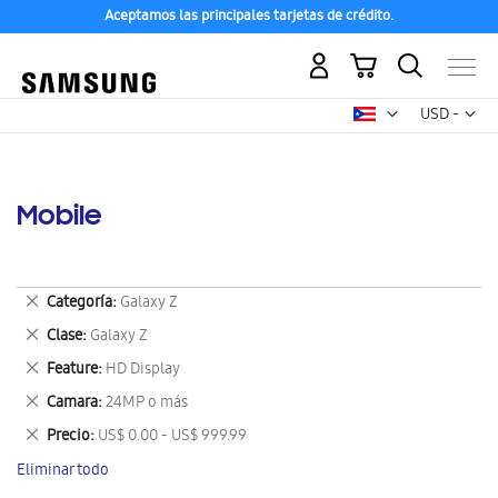
Aceptamos las principales tarjetas de crédito.
Mi carrito
Mon
USD -
dólar
estadounid
Mobile
Eliminar
Categoría
Galaxy Z
este
Eliminar
Clase
Galaxy Z
artículo
este
Eliminar
Feature
HD Display
artículo
este
Eliminar
Camara
24MP o más
artículo
este
Eliminar
Precio
US$ 0.00 - US$ 999.99
artículo
este
Eliminar todo
artículo