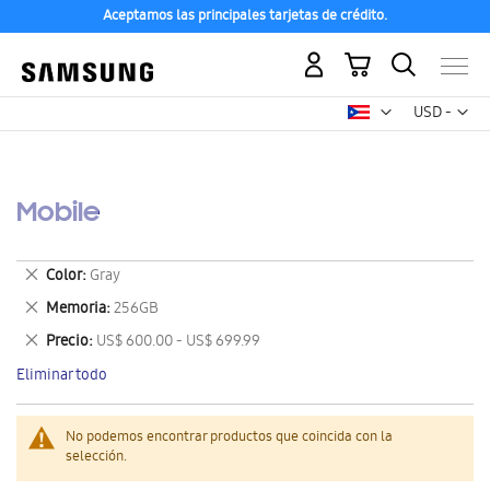
Aceptamos las principales tarjetas de crédito.
Mi carrito
Mon
USD -
dólar
estadounid
Mobile
Eliminar
Color
Gray
este
Eliminar
Memoria
256GB
artículo
este
Eliminar
Precio
US$ 600.00 - US$ 699.99
artículo
este
Eliminar todo
artículo
No podemos encontrar productos que coincida con la
selección.