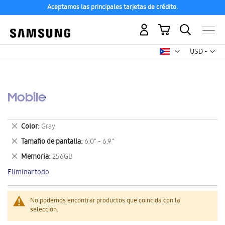
Aceptamos las principales tarjetas de crédito.
Mi carrito
Mon
USD -
dólar
estadounid
Mobile
Eliminar
Color
Gray
este
Eliminar
Tamaño de pantalla
6.0" - 6.9"
artículo
este
Eliminar
Memoria
256GB
artículo
este
Eliminar todo
artículo
No podemos encontrar productos que coincida con la
selección.