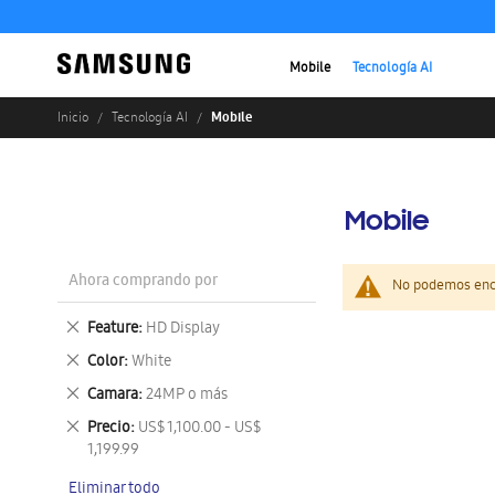
Mobile
Tecnología AI
Mobile
Inicio
Tecnología AI
Mobile
Ahora comprando por
No podemos enco
Eliminar
Feature
HD Display
este
Eliminar
Color
White
artículo
este
Eliminar
Camara
24MP o más
artículo
este
Eliminar
Precio
US$ 1,100.00 - US$
artículo
este
1,199.99
artículo
Eliminar todo