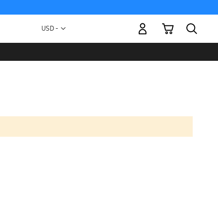
Mi carrito
Moneda
USD -
dólar
estadounidense