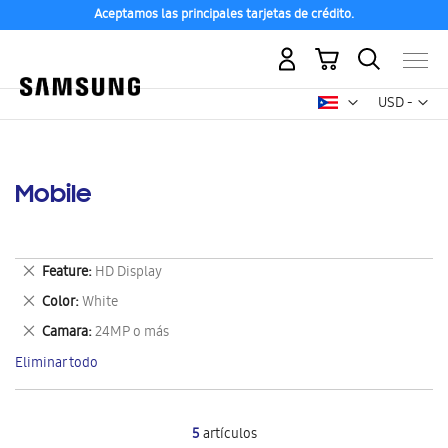
Aceptamos las principales tarjetas de crédito.
Mi carrito
Mon
USD -
dólar
estadounid
Mobile
Eliminar
Feature
HD Display
este
Eliminar
Color
White
artículo
este
Eliminar
Camara
24MP o más
artículo
este
Eliminar todo
artículo
5
artículos