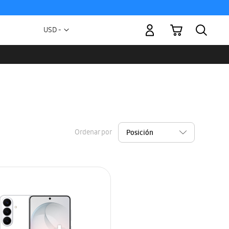
Mi carrito
Moneda
USD -
dólar
estadounidense
Ordenar por