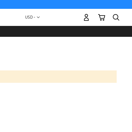
Mi carrito
Moneda
USD -
dólar
estadounidense