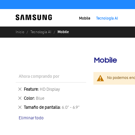
Mobile
Tecnología AI
Mobile
Inicio
Tecnología AI
Mobile
Ahora comprando por
No podemos enco
Eliminar
Feature
HD Display
este
Eliminar
Color
Blue
artículo
este
Eliminar
Tamaño de pantalla
6.0" - 6.9"
artículo
este
Eliminar todo
artículo