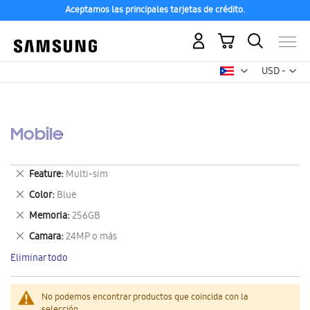
Aceptamos las principales tarjetas de crédito.
Mi carrito
Mon
USD -
dólar
estadounid
Mobile
Eliminar
Feature
Multi-sim
este
Eliminar
Color
Blue
artículo
este
Eliminar
Memoria
256GB
artículo
este
Eliminar
Camara
24MP o más
artículo
este
Eliminar todo
artículo
No podemos encontrar productos que coincida con la