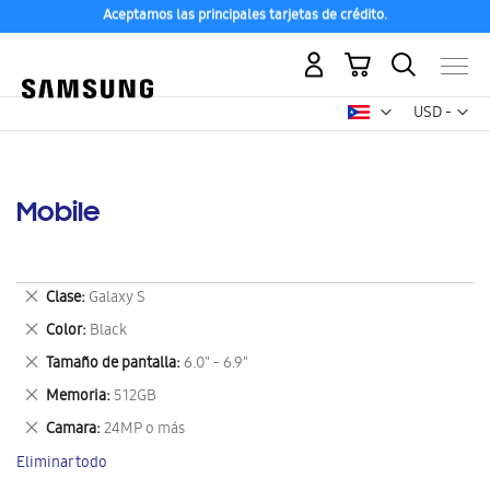
Aceptamos las principales tarjetas de crédito.
Compra con ENVÍO GRATIS a tu hogar desde 48h hábiles
Mi carrito
Mon
USD -
dólar
estadounid
Mobile
Eliminar
Clase
Galaxy S
este
Eliminar
Color
Black
artículo
este
Eliminar
Tamaño de pantalla
6.0" - 6.9"
artículo
este
Eliminar
Memoria
512GB
artículo
este
Eliminar
Camara
24MP o más
artículo
este
Eliminar todo
artículo