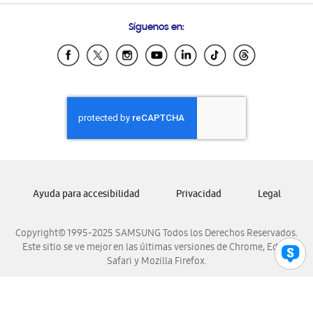
Preguntas Frecuentes
Samsung Costa Rica
Síguenos en:
Samsung Ecuador
Samsung El Salvador
Samsung Guatemala
Samsung Honduras
Samsung Nicaragua
Samsung Panamá
Samsung República Dominicana
Samsung Venezuela
Ayuda para accesibilidad
Privacidad
Legal
Copyright© 1995-2025 SAMSUNG Todos los Derechos Reservados.
Este sitio se ve mejor en las últimas versiones de Chrome, Edge,
Safari y Mozilla Firefox.