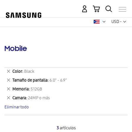
Mi carrito
Mon
USD -
dólar
estadounid
Mobile
Eliminar
Color
Black
este
Eliminar
Tamaño de pantalla
6.0" - 6.9"
artículo
este
Eliminar
Memoria
512GB
artículo
este
Eliminar
Camara
24MP o más
artículo
este
Eliminar todo
artículo
3
artículos